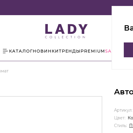
В
КАТАЛОГ
НОВИНКИ
ТРЕНДЫ
PREMIUM
SALE
БЛОГ
омат
Авт
Артикул
Цвет:
Ко
Стиль:
П