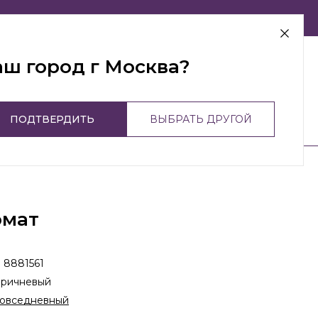
г Москва
аш город г Москва?
ПОДТВЕРДИТЬ
ВЫБРАТЬ ДРУГОЙ
омат
:
8881561
ричневый
овседневный