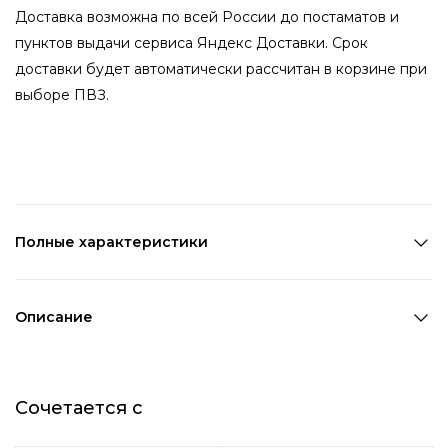
Доставка возможна по всей России до постаматов и
пунктов выдачи сервиса Яндекс Доставки. Срок
доставки будет автоматически рассчитан в корзине при
выборе ПВЗ.
Полные характеристики
Количество в наборе:
1 шт
Состав:
Металл,Стекло
Описание
Страна производства:
Китай
Удобная и стильная заколка-автомат с декором из
Цвет 1:
Черный
кристаллов подойдет для создания прически на каждый
Цвет 2:
Серебряный
Сочетается с
день. Заколка-автомат отлично держит волосы любой
Длина 1:
6 см
длины и густоты и не травмирует их.
Ширина 1:
0,5 см