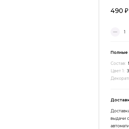
490
1
Полные
Состав:
Цвет 1:
Декорат
Достав
Доставка
выдачи 
автомати