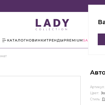
В
КАТАЛОГ
НОВИНКИ
ТРЕНДЫ
PREMIUM
SALE
БЛОГ
омат
Авт
Артикул
Цвет:
Зо
Стиль:
П