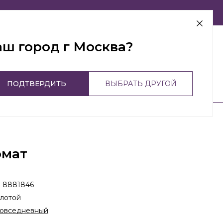
г Москва
аш город г Москва?
ПОДТВЕРДИТЬ
ВЫБРАТЬ ДРУГОЙ
омат
:
8881846
лотой
овседневный