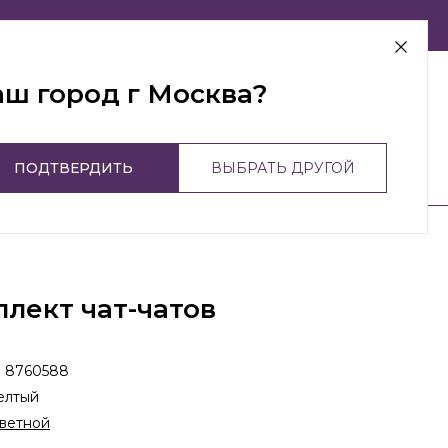
г Москва
аш город г Москва?
ПОДТВЕРДИТЬ
ВЫБРАТЬ ДРУГОЙ
лект чат-чатов
:
8760588
елтый
ветной