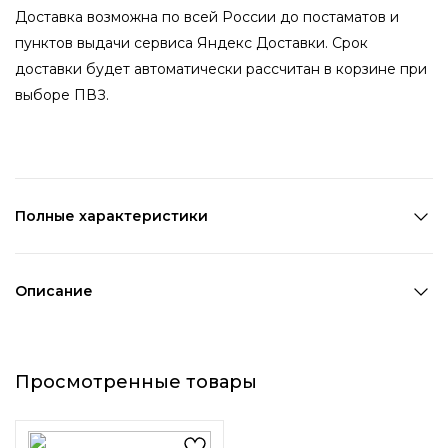
Доставка возможна по всей России до постаматов и
пунктов выдачи сервиса Яндекс Доставки. Срок
доставки будет автоматически рассчитан в корзине при
выборе ПВЗ.
Полные характеристики
Количество в наборе:
1 шт
Состав:
Металл,ПВХ
Описание
Страна производства:
Китай
Добавьте нотку блеска и элегантности в любой образ
Цвет 1:
Черный
благодаря этому чат-чату. Прочная металлическая
Цвет 2:
Белый
Просмотренные товары
основа обеспечит надежную фиксацию волос, не
Длина 1:
8 см
оставляя никаких заломов. Чат-чат усыпан стразами,
Ширина 1:
2,5 см
которые красиво сверкают при любом освещении,
Возраст:
Взрослый