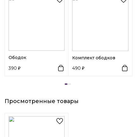
форме заколка-краб станет незаменимым помощников в
создании прически-мальвинки.
Ободок
Комплект ободков
390
490
Просмотренные товары