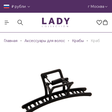
₽
г Москва
рубли
Главная
Аксессуары для волос
Крабы
Краб