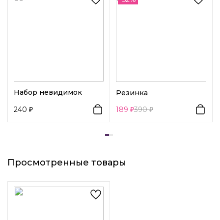
обладательницам средних и длинных волос любой
густоты.
Набор невидимок
Резинка
240
189
390
Просмотренные товары