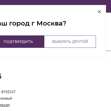
г Москва
аш город г Москва?
ПОДТВЕРДИТЬ
ВЫБРАТЬ ДРУГОЙ
б
:
8193247
ежевый
эжуал