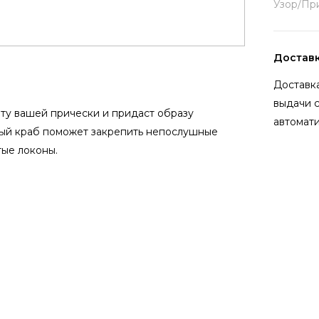
Узор/Пр
Достав
Доставка
выдачи 
ту вашей прически и придаст образу
автомати
ый краб поможет закрепить непослушные
тые локоны.