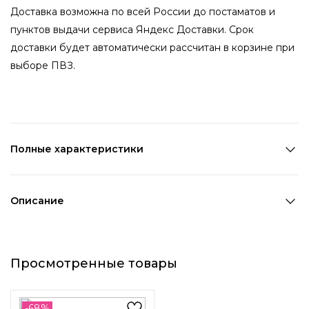
Доставка возможна по всей России до постаматов и
пунктов выдачи сервиса Яндекс Доставки. Срок
доставки будет автоматически рассчитан в корзине при
выборе ПВЗ.
Полные характеристики
Количество в наборе:
2 шт
Состав:
ПВХ
Описание
Страна производства:
Китай
Этот комплект маленьких крабов для волос -
Цвет 1:
Белый
универсальный аксессуар для каждой девушки. Их
Цвет 2:
Мультицвет
Просмотренные товары
удобный размер и нежная текстура позволяют легко и
Длина 1:
2,2 см
безупречно зафиксировать пряди волос, придавая
Ширина 1:
2 см
прическе особый шарм и вид. Благодаря
Возраст:
Универсальный
-68%