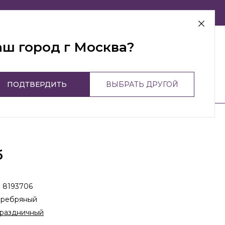
г Москва
аш город г Москва?
ПОДТВЕРДИТЬ
ВЫБРАТЬ ДРУГОЙ
б
:
8193706
еребряный
раздничный