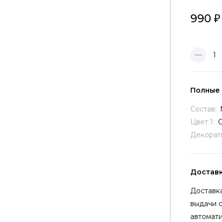
990
1
Полные
Состав:
Цвет 1:
Декорат
Достав
Доставка
выдачи 
автомати