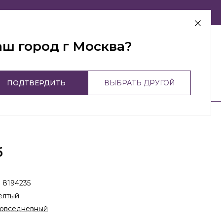
г Москва
аш город г Москва?
ПОДТВЕРДИТЬ
ВЫБРАТЬ ДРУГОЙ
б
:
8194235
елтый
овседневный