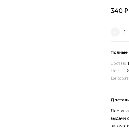
340
1
Полные
Состав:
Цвет 1:
Декорат
Достав
Доставка
выдачи 
автомати