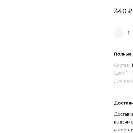
340
1
Полные
Состав:
Цвет 1:
Декорат
Достав
Доставка
выдачи 
автомати