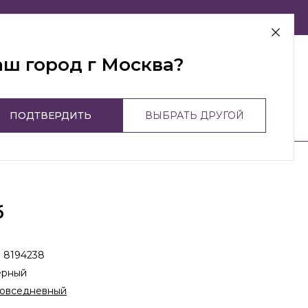
г Москва
аш город г Москва?
ПОДТВЕРДИТЬ
ВЫБРАТЬ ДРУГОЙ
б
:
8194238
ерный
овседневный