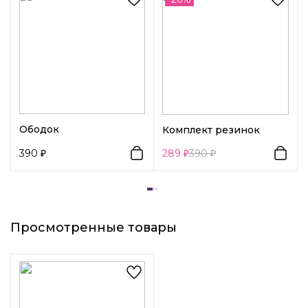
идеально подходят для повседневного использования, а
также для особых мероприятий и вечерних выходов.
Благодаря своей прочности и надежности, эти
невидимки обеспечивают надежную фиксацию волос на
протяжении всего дня, не соскальзывая и не разваливая
прическу.
Ободок
Комплект резинок
390
289
390
Просмотренные товары