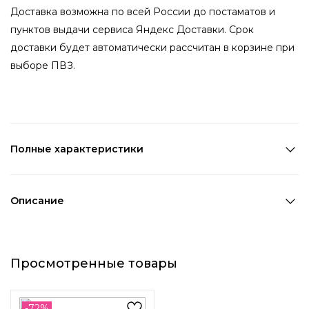
Доставка возможна по всей России до постаматов и
пунктов выдачи сервиса Яндекс Доставки. Срок
доставки будет автоматически рассчитан в корзине при
выборе ПВЗ.
Полные характеристики
Количество в наборе:
2 шт
Состав:
Металл,ПВХ,Стекло
Описание
Страна производства:
Китай
Выразительные невидимки имеют гладкое золотистое
Цвет 1:
Золотой
основание с глянцевым, зеркальным покрытием.
Цвет 2:
Бежевый
Просмотренные товары
Невидимки дополнены бежевыми раковинами и
Длина 1:
0,2 см
блестящими кристаллами. Заколки отлично закрепят
Ширина 1:
6 см
пряди, а ваша причёска не останется незамеченной.
Возраст:
Взрослый
-72%