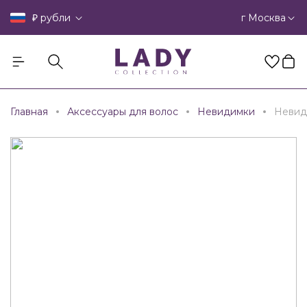
₽
г Москва
рубли
Главная
Аксессуары для волос
Невидимки
Невид