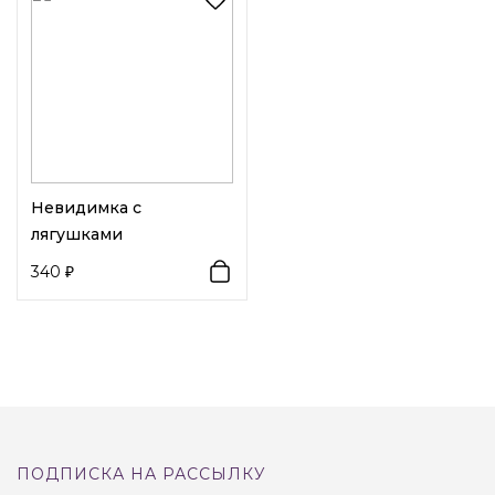
Возраст:
Взрослый
Декоративный элемент 1:
Животные
Декоративный элемент 2:
Жемчуг
Невидимка с
лягушками
340
ПОДПИСКА НА РАССЫЛКУ