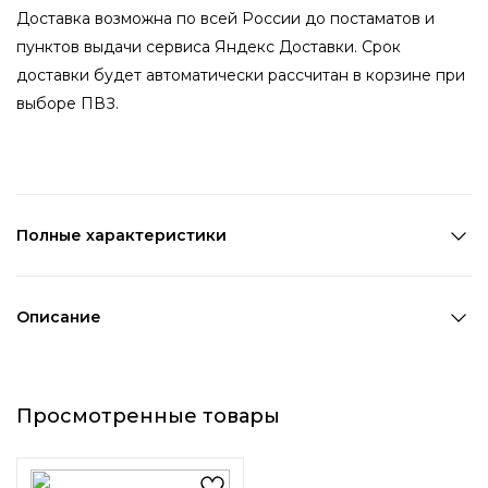
Доставка возможна по всей России до постаматов и
пунктов выдачи сервиса Яндекс Доставки. Срок
доставки будет автоматически рассчитан в корзине при
выборе ПВЗ.
Полные характеристики
Количество в наборе:
1 шт
Состав:
Металл,ПВХ
Описание
Страна производства:
Китай
Необычная невидимка в игривом стиле дополнена
Цвет 1:
Зеленый
тремя веселыми лягушками. Женственности аксессуару
Цвет 2:
Золотой
Просмотренные товары
придают жемчужины. Невидимка одинаково хорошо
Цвет 3:
Белый
подходит к распущенным, так и собранным волосам.
Длина 1:
0,7 см
Ширина 1:
5,5 см