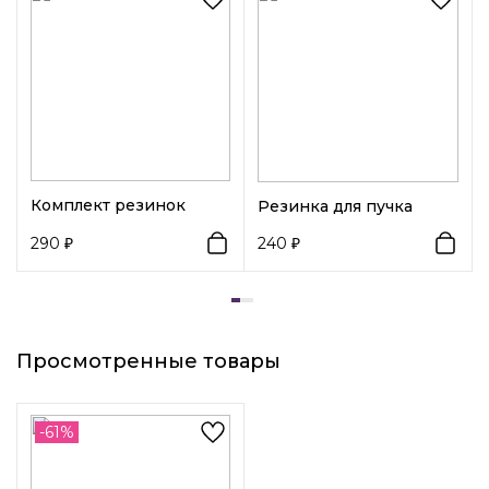
виде косы из эко-кожи точно не оставит твой образ
незамеченным
Комплект резинок
Резинка для пучка
290
240
Просмотренные товары
-61%