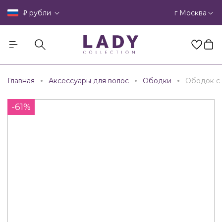
₽
г Москва
рубли
Главная
Аксессуары для волос
Ободки
Ободок с
-61%