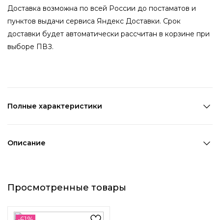
Доставка возможна по всей России до постаматов и
пунктов выдачи сервиса Яндекс Доставки. Срок
доставки будет автоматически рассчитан в корзине при
выборе ПВЗ.
Полные характеристики
Количество в наборе:
1 шт
Состав:
ПВХ
Описание
Страна производства:
Китай
Ободок с жемчужинами разных размеров - изысканный
Цвет 1:
Коричневый
аксессуар, который подчеркнет ваш стиль и придаст
Цвет 2:
Коричневый
Просмотренные товары
образу элегантность. Он идеально подойдет для
Длина 1:
14 см
повседневных, праздничных образов.
Ширина 1:
12,3 см
Возраст:
Взрослый
-61%