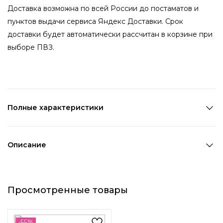
Доставка возможна по всей России до постаматов и
пунктов выдачи сервиса Яндекс Доставки. Срок
доставки будет автоматически рассчитан в корзине при
выборе ПВЗ.
Полные характеристики
Количество в наборе:
1 шт
Состав:
ПВХ
Описание
Страна производства:
Китай
Ободок, выполненный из матовых золотых бусин разного
Цвет 1:
Золотой
диаметра, - изящное изделие, которое подчеркнет
Ширина 1:
1,2 см
Просмотренные товары
красоту вашей прически. Такой аксессуар отлично
Диаметр:
11,6 см
дополнит повседневные образы и придаст им
Возраст:
Взрослый
женственности.
Декоративный элемент 1:
Бусины и бисер
-55%