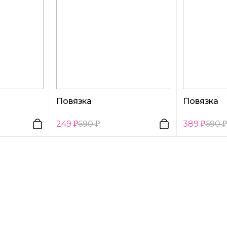
Повязка
Повязка
249
690
389
690