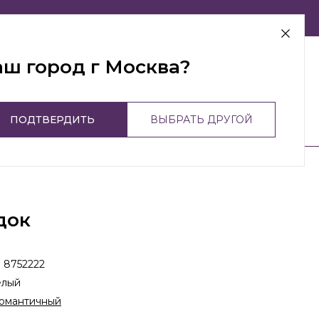
г Москва
аш город г Москва?
ПОДТВЕРДИТЬ
ВЫБРАТЬ ДРУГОЙ
док
:
8752222
елый
омантичный