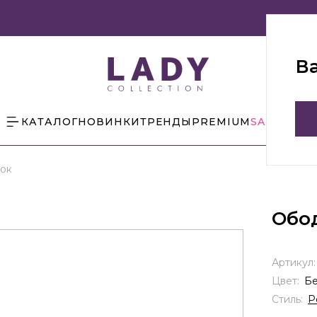
В
КАТАЛОГ
НОВИНКИ
ТРЕНДЫ
PREMIUM
SALE
БЛОГ
ок
Обо
Артикул
Цвет:
Б
Стиль:
Р