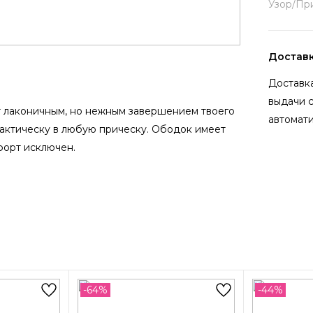
Узор/Пр
Достав
Доставка
выдачи 
т лаконичным, но нежным завершением твоего
автомати
актическу в любую прическу. Ободок имеет
форт исключен.
-64%
-44%