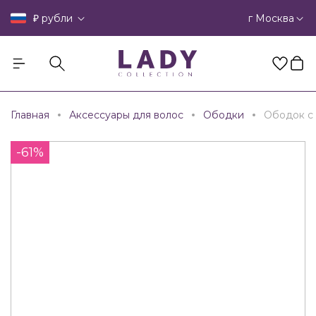
₽
г Москва
рубли
Главная
Аксессуары для волос
Ободки
Ободок с
-61%