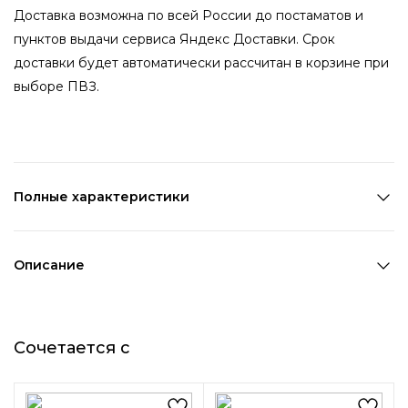
Доставка возможна по всей России до постаматов и
пунктов выдачи сервиса Яндекс Доставки. Срок
доставки будет автоматически рассчитан в корзине при
выборе ПВЗ.
Полные характеристики
Количество в наборе:
1 шт
Состав:
Металл,ПВХ
Описание
Страна производства:
Китай
Ободок с жемчугом не требует дополнительных
Цвет 1:
Золотой
креплений, прекрасно держится на волосах. Красивый и
Цвет 2:
Белый
Сочетается с
женственный ободок на станет прекрасным
Длина 1:
14,5 см
дополнением для эффектного образа. Очаровательный
Ширина 1:
13 см
и невесомый, он идеально подойдёт и к стилю
Возраст:
Взрослый