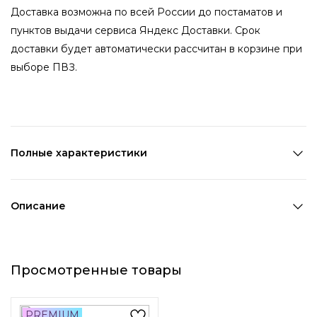
Доставка возможна по всей России до постаматов и
пунктов выдачи сервиса Яндекс Доставки. Срок
доставки будет автоматически рассчитан в корзине при
выборе ПВЗ.
Полные характеристики
Количество в наборе:
1 шт
Состав:
ПВХ,Полиэстер
Описание
Страна производства:
Китай
Ободок ручной работы с цветочным принтом - нежный
Цвет 1:
Белый
акцент, необходимый для завершения вашего образа.
Цвет 2:
Розовый
Просмотренные товары
Полевые цветы в сочетании с пудровым цветом
Длина 1:
15,7 см
подчеркнут красоту любой прически. Благодаря
Ширина 1:
14,1 см
пластичной конструкции изделие легко адаптируется к
Возраст:
Взрослый
PREMIUM