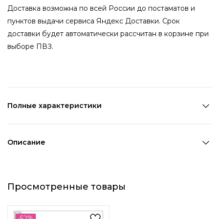
Доставка возможна по всей России до постаматов и
пунктов выдачи сервиса Яндекс Доставки. Срок
доставки будет автоматически рассчитан в корзине при
выборе ПВЗ.
Полные характеристики
Количество в наборе:
3 шт
Состав:
100% ПВХ
Описание
Страна производства:
Китай
Резинки-пружинки для волос необычного размера и
Цвет 1:
Мультицвет
насыщенных оттенков станут подходящим аксессуаром,
Диаметр:
2 см
Просмотренные товары
если бы вы хотели добавить ярких красок в ваши
Возраст:
Универсальный
повседневные прически.
Декоративный элемент 1:
Без элементов
-52%