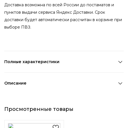
Доставка возможна по всей России до постаматов и
пунктов выдачи сервиса Яндекс Доставки. Срок
доставки будет автоматически рассчитан в корзине при
выборе ПВЗ.
Полные характеристики
Количество в наборе:
1 шт
Состав:
Полиэстер
Описание
Страна производства:
Китай
Объёмная резинка коричневого цвета станет вашим
Цвет 1:
Коричневый
незаменимым аксессуаром на каждый день. Бархатный
Диаметр:
3,5 см
Просмотренные товары
материал изделия очень приятный на ощупь, а сама
Возраст:
Взрослый
резинка удобная и будет прочно удерживать волосы.
Декоративный элемент 1:
Без элементов
Оттенок "шоколада" красиво переливается, из-за чего