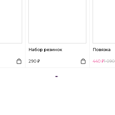
Набор резинок
Повязка
290
440
1 09