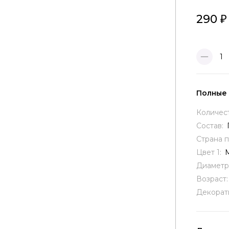
290
1
Полные
Количес
Состав:
Страна 
Цвет 1:
Диаметр
Возраст
Декорат