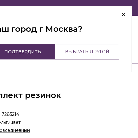
г Москва
аш город г Москва?
ПОДТВЕРДИТЬ
ВЫБРАТЬ ДРУГОЙ
плект резинок
:
7285214
льтицвет
овседневный