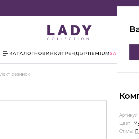
В
КАТАЛОГ
НОВИНКИ
ТРЕНДЫ
PREMIUM
SALE
БЛОГ
лект резинок
Ком
Артикул
Цвет:
Му
Стиль:
П