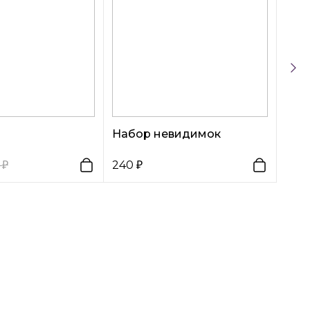
Набор невидимок
0
240
340