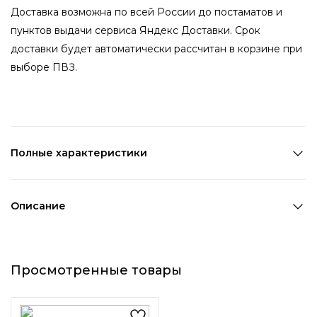
Доставка возможна по всей России до постаматов и
пунктов выдачи сервиса Яндекс Доставки. Срок
доставки будет автоматически рассчитан в корзине при
выборе ПВЗ.
Полные характеристики
Состав:
Полиэстер,ПВХ
Цвет 1:
Черный
Описание
Декоративный элемент 1:
Цепь
Резинка для волос черная с
золотистой цепочкой —
Просмотренные товары
стиль и блеск в одном
аксессуаре