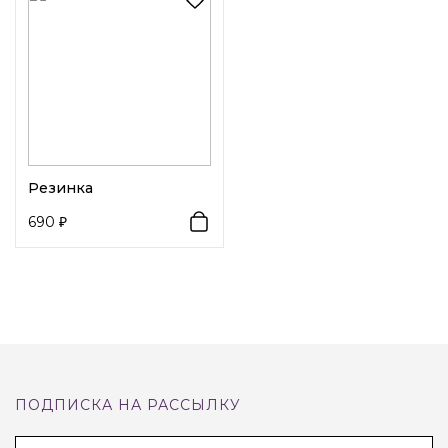
Эта
черная резинка для волос
— идеальное сочетание
элегантности и современного стиля. Мягкая атласная
ткань с миниатюрными блестками придает аксессуару
изысканный вид, а
золотистая цепочка с
декоративным шариком
добавляет нотку роскоши и
индивидуальности. На фото видно, что резинка
Резинка
объемная, пышная и мягкая на ощупь — она не ломает
690
волосы и надежно фиксирует прическу. Такой аксессуар
станет эффектным акцентом в повседневном образе или
отличным дополнением к вечернему наряду.
ПОДПИСКА НА РАССЫЛКУ