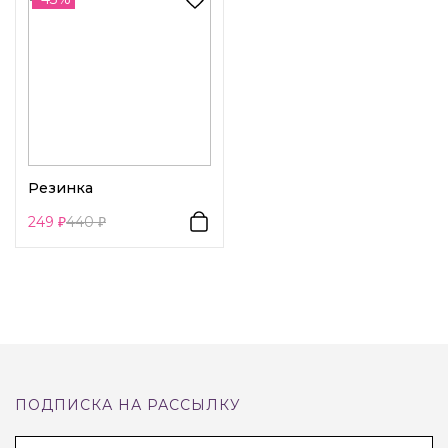
пару движений.
Узор/Принт:
Шахматная клетка
Резинка
249
440
ПОДПИСКА НА РАССЫЛКУ