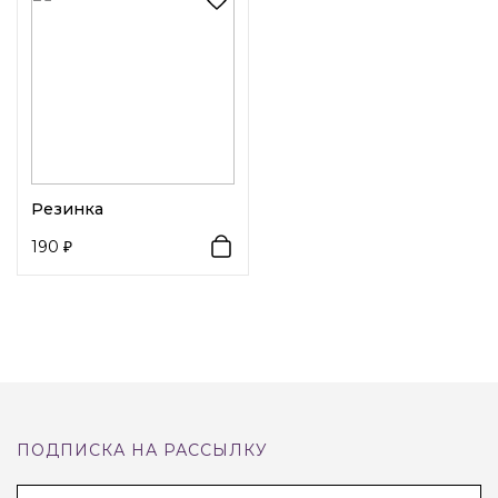
Стильный
набор эластичных резинок
в трёх
универсальных оттенках — молочно-белом, серебристом
и золотистом — добавит причёске аккуратности и
лёгкого сияния. Плотная основа обтянута мягкой тканью
с блестящей люрекс-нитью: резинки красиво
переливаются при свете, но остаются деликатными и не
Резинка
броскими. Они бережно фиксируют волосы без заломов
190
и хорошо держат хвост, пучок или косы в течение дня.
Резинки подойдут для офиса, вечеринки и
повседневных образов, а ещё их можно носить как мини-
браслет на запястье.
ПОДПИСКА НА РАССЫЛКУ