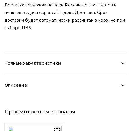
Доставка возможна по всей России до постаматов и
пунктов выдачи сервиса Яндекс Доставки. Срок
доставки будет автоматически рассчитан в корзине при
выборе ПВЗ.
Полные характеристики
Состав:
Полиэстер
Цвет 1:
Серебряный
Описание
Декоративный элемент 1:
Без элементов
Набор тонких резинок для
волос с мерцающей нитью —
Просмотренные товары
белые, серебристые и
золотистые