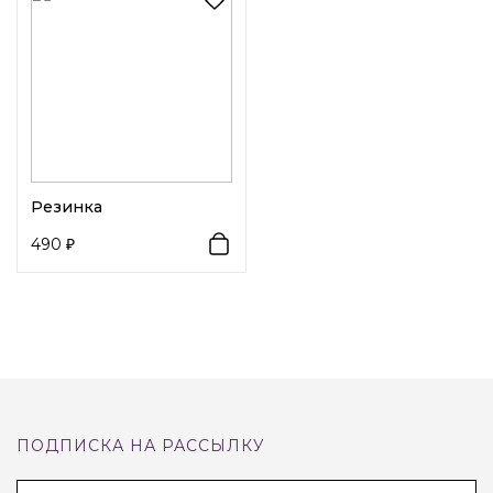
Элегантный
набор атласных резинок для волос
в
утончённом светло-серебристом оттенке станет
изысканным дополнением к любому образу. Мягкий
атлас бережно удерживает волосы, не спутывая и не
повреждая их, а лёгкий глянцевый блеск ткани придаёт
причёске аккуратность и женственность. Резинки
Резинка
плотные, хорошо тянутся и подходят для любого типа
490
волос — от тонких до густых. На фото видно, как красиво
они смотрятся благодаря лёгким волнам и шелковистой
текстуре, создавая эффект воздушности и комфорта.
ПОДПИСКА НА РАССЫЛКУ