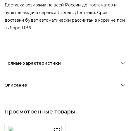
Доставка возможна по всей России до постаматов и
пунктов выдачи сервиса Яндекс Доставки. Срок
доставки будет автоматически рассчитан в корзине при
выборе ПВЗ.
Полные характеристики
Состав:
Полиэстер,ПВХ
Цвет 1:
Серый
Описание
Декоративный элемент 1:
Без элементов
Набор атласных резинок для
волос — светло-
Просмотренные товары
серебристые, мягкие и
стильные