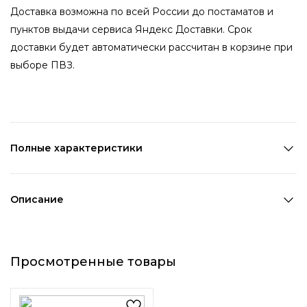
Доставка возможна по всей России до постаматов и
пунктов выдачи сервиса Яндекс Доставки. Срок
доставки будет автоматически рассчитан в корзине при
выборе ПВЗ.
Полные характеристики
Состав:
Полиэстер
Цвет 1:
Мультицвет
Описание
Декоративный элемент 1:
Без элементов
Набор пушистых резинок
для волос из эко-меха, микс
Просмотренные товары
цветов