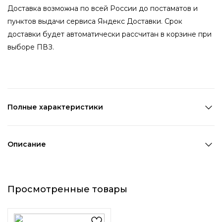
Доставка возможна по всей России до постаматов и
пунктов выдачи сервиса Яндекс Доставки. Срок
доставки будет автоматически рассчитан в корзине при
выборе ПВЗ.
Полные характеристики
Количество в наборе:
6 шт
Состав:
Металл,Стекло
Описание
Страна производства:
Китай
Серебристые шпильки для волос, украшенные
Цвет 1:
Серебряный
ромашками из кристаллов, – нарядные, яркие и в то же
Цвет 2:
Прозрачный
Просмотренные товары
время нежные и женственные украшения для создания
Длина 1:
6,7 см
неповторимой прически.
Ширина 1:
1 см
Возраст:
Взрослый