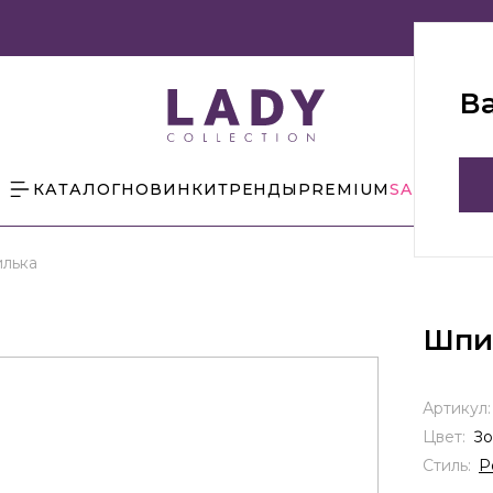
В
КАТАЛОГ
НОВИНКИ
ТРЕНДЫ
PREMIUM
SALE
БЛОГ
лька
Шпи
Артикул
Цвет:
Зо
Стиль:
Р