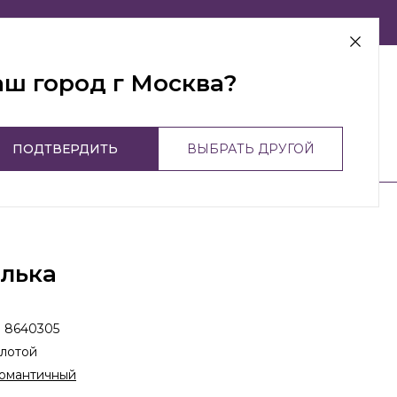
г Москва
аш город г Москва?
ПОДТВЕРДИТЬ
ВЫБРАТЬ ДРУГОЙ
лька
:
8640305
лотой
омантичный