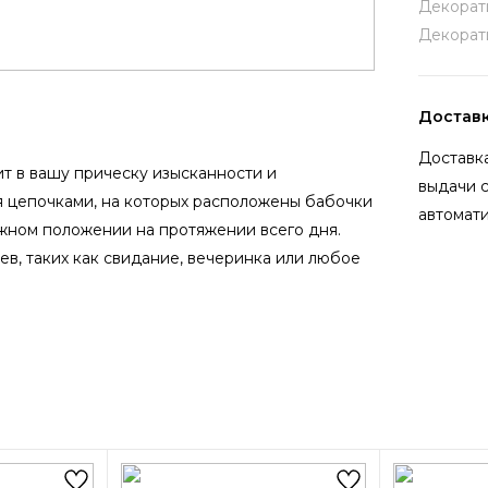
Декорат
Декорат
Достав
Доставка
т в вашу прическу изысканности и
выдачи 
я цепочками, на которых расположены бабочки
автомати
жном положении на протяжении всего дня.
в, таких как свидание, вечеринка или любое