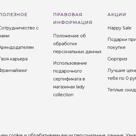
ПОЛЕЗНОЕ
ПРАВОВАЯ
АКЦИИ
ИНФОРМАЦИЯ
Сотрудничество с
Happy Sale
нами
Положение об
Подарки пр
обработке
Арендодателям
покупке
персональных данных
Твоя карьера
Сюрприз
Использование
Франчайзинг
Лучшие цен
подарочного
тебя по 0 ру
сертификата в
магазинах lady
Теплые скид
collection
уем cookie и обрабатываем ваши персональные данные.
Узна