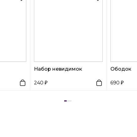
Набор невидимок
Ободок
240
690