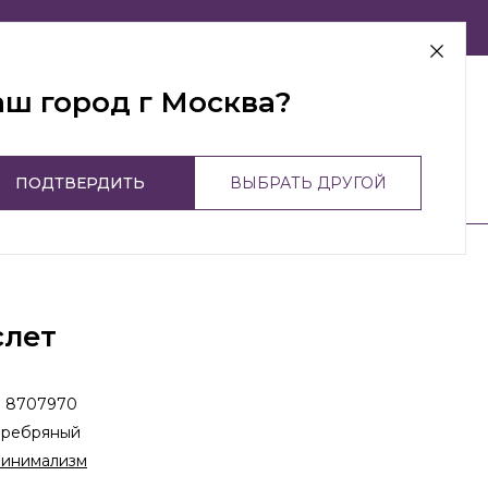
г Москва
аш город г Москва?
ПОДТВЕРДИТЬ
ВЫБРАТЬ ДРУГОЙ
слет
:
8707970
еребряный
инимализм