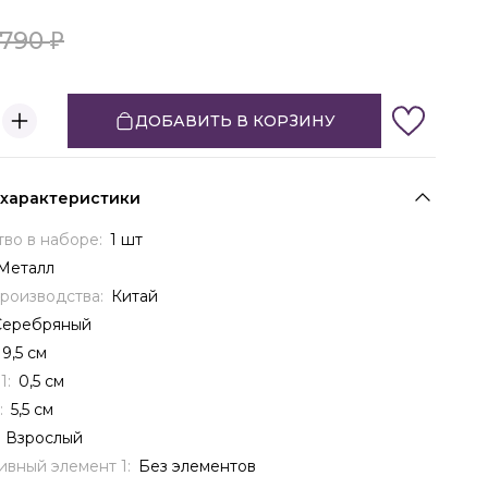
790
ДОБАВИТЬ В КОРЗИНУ
 характеристики
тво в наборе:
1 шт
Металл
производства:
Китай
Серебряный
9,5 см
1:
0,5 см
:
5,5 см
:
Взрослый
ивный элемент 1:
Без элементов