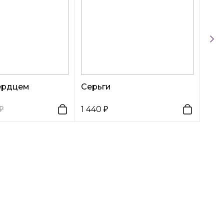
сердцем
Серьги
1 440
440