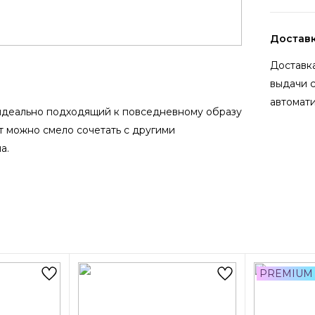
Достав
Доставка
выдачи 
автомати
- идеально подходящий к повседневному образу
т можно смело сочетать с другими
а.
PREMIUM