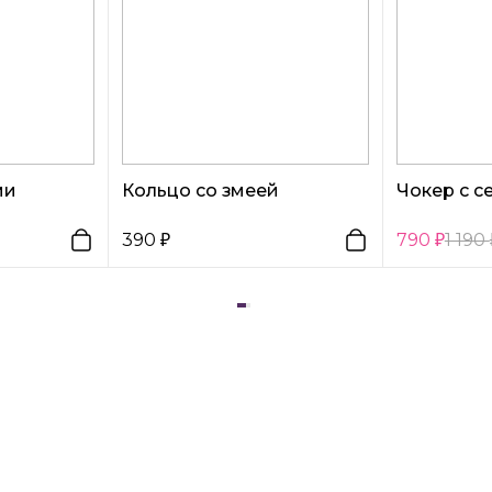
ми
Кольцо со змеей
Чокер с 
390
790
1 190