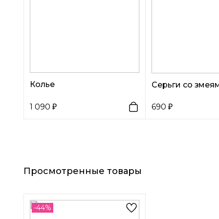
Колье
Серьги со змея
1 090
690
Просмотренные товары
-44%