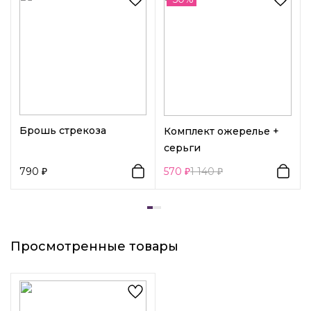
Декоративный элемент 1:
Без элементов
Брошь стрекоза
Комплект ожерелье +
серьги
790
570
1 140
Просмотренные товары