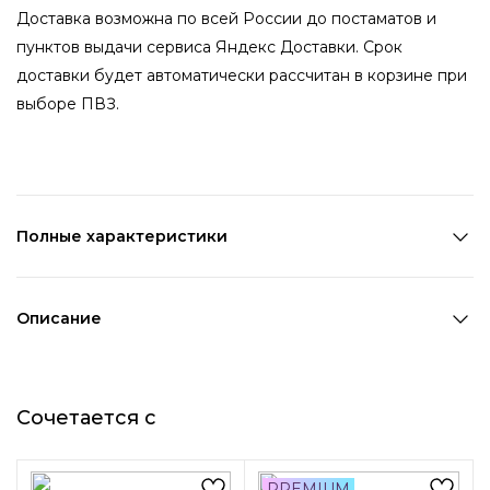
Доставка возможна по всей России до постаматов и
пунктов выдачи сервиса Яндекс Доставки. Срок
доставки будет автоматически рассчитан в корзине при
выборе ПВЗ.
Полные характеристики
Количество в наборе:
1 шт
Состав:
Металл
Описание
Страна производства:
Китай
Серебристый широкий браслет-манжета овальной
Цвет 1:
Серебряный
формы - стильное украшение, которое сочетает в себе
Длина 1:
6,2 см
Сочетается с
благородный цвет металла и плавные линии. Пружинная
Ширина 1:
5,2 см
застежка надежно фиксирует браслет на руке. Изделие
Ширина 2:
3,3 см
выполнено из высококачественных полированных
Возраст:
Взрослый
PREMIUM