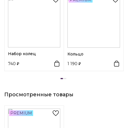
материалов, благодаря чему прослужит долго.
Декоративный элемент 1:
Без элементов
Набор колец
Кольцо
740
1 190
Просмотренные товары
PREMIUM