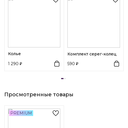
Изделие выполнено из высококачественных
полированных материалов, благодаря чему прослужит
долго.
Колье
Комплект серег-колец
1 290
590
Просмотренные товары
PREMIUM