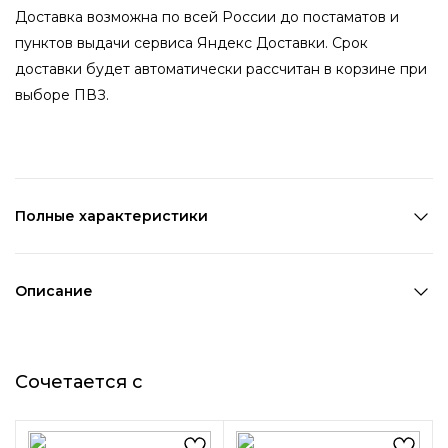
Доставка возможна по всей России до постаматов и
пунктов выдачи сервиса Яндекс Доставки. Срок
доставки будет автоматически рассчитан в корзине при
выборе ПВЗ.
Полные характеристики
Количество в наборе:
1 шт
Состав:
Металл
Описание
Страна производства:
Китай
Серебристый металлический браслет станет
Цвет 1:
Серебряный
прекрасным дополнением к любому образу. Стильное и
Ширина 1:
8 см
Сочетается с
в то же время простое украшение акцентирует
Диаметр:
6 см
внимание на руках, добавит лаконичности. Браслет
Возраст:
Взрослый
идеально подойдет под мероприятие любого вида.
Декоративный элемент 1:
Без элементов