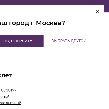
г Москва
аш город г Москва?
ПОДТВЕРДИТЬ
ВЫБРАТЬ ДРУГОЙ
слет
:
8708177
ерный
раздничный