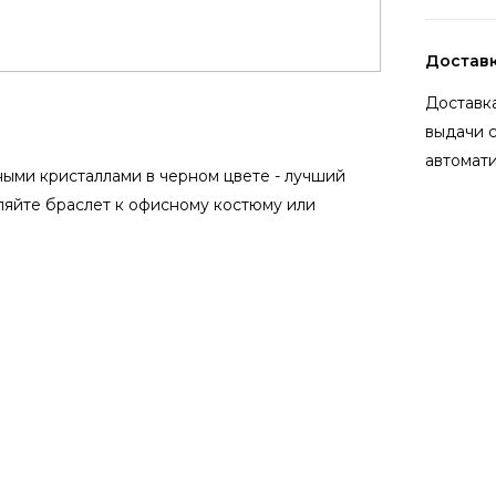
Достав
Доставка
выдачи 
автомати
ыми кристаллами в черном цвете - лучший
вляйте браслет к офисному костюму или