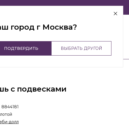
г Москва
аш город г Москва?
ПОДТВЕРДИТЬ
ВЫБРАТЬ ДРУГОЙ
шь с подвесками
:
8844181
лотой
эби-долл