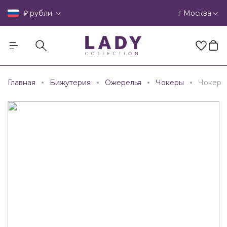
₽
г Москва
рубли
Главная
Бижутерия
Ожерелья
Чокеры
Чокер