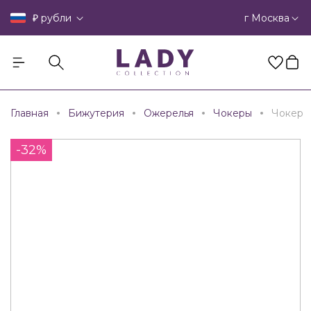
₽
г Москва
рубли
Главная
Бижутерия
Ожерелья
Чокеры
Чокер
-32%