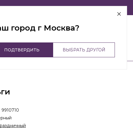
г Москва
аш город г Москва?
ПОДТВЕРДИТЬ
ВЫБРАТЬ ДРУГОЙ
ьги
:
9910710
ерный
раздничный