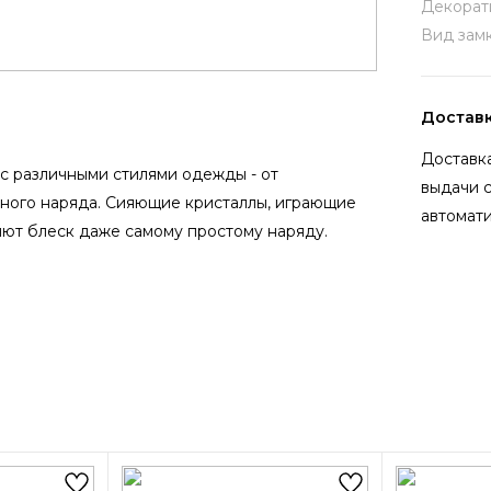
Декорат
Вид замк
Достав
Доставка
с различными стилями одежды - от
выдачи 
вного наряда. Сияющие кристаллы, играющие
автомати
яют блеск даже самому простому наряду.