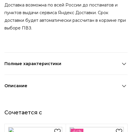
Доставка возможна по всей России до постаматов и
пунктов выдачи сервиса Яндекс Доставки. Срок
доставки будет автоматически рассчитан в корзине при
выборе ПВЗ.
Полные характеристики
Количество в наборе:
1 пара
Состав:
ПВХ,Металл
Описание
Страна производства:
Китай
Яркие серьги-цепочки
Цвет 1:
Мультицвет
Цвет 2:
Серебряный
«Радуга» из акрила
Сочетается с
Длина 1:
9,3 см
Ширина 1:
0,9 см
Добавьте ярких красок в свой образ с помощью стильных
Возраст:
Взрослый
-64%