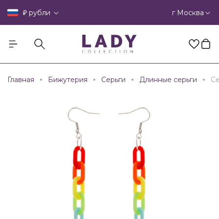
₽
г Москва
рубли
Главная
Бижутерия
Серьги
Длинные серьги
Се