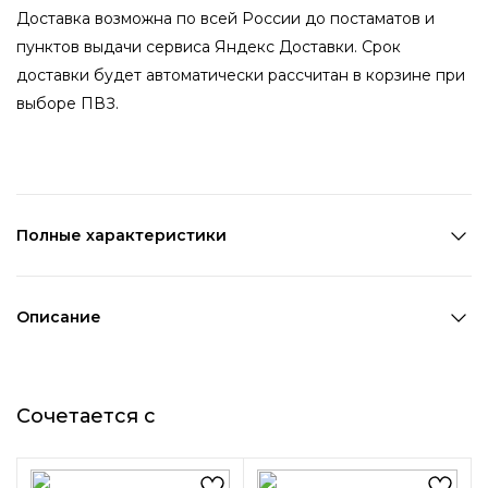
Доставка возможна по всей России до постаматов и
пунктов выдачи сервиса Яндекс Доставки. Срок
доставки будет автоматически рассчитан в корзине при
выборе ПВЗ.
Полные характеристики
Количество в наборе:
1 пара
Состав:
ПВХ,Металл
Описание
Страна производства:
Китай
Если вы хотите добавить загадочности и
Цвет 1:
Мультицвет
неповторимости в свой образ, обратите внимание на
Длина 1:
5,2 см
Сочетается с
серьги в виде привидения. Они непременно станут
Ширина 1:
2,5 см
идеальным дополнением вашего гардероба.
Возраст:
Универсальный
Декоративный элемент 1:
Другое