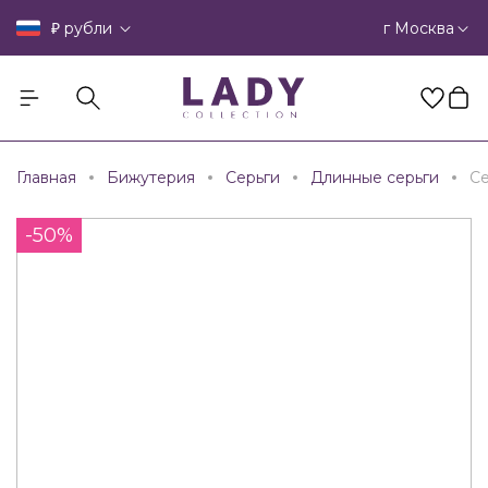
₽
г Москва
рубли
Главная
Бижутерия
Серьги
Длинные серьги
Се
-50%