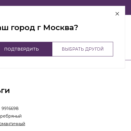
г Москва
аш город г Москва?
ПОДТВЕРДИТЬ
ВЫБРАТЬ ДРУГОЙ
ьги
:
9916698
еребряный
омантичный