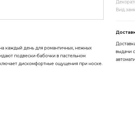
Декорат
Вид замк
Достав
Доставка
на каждый день для романтичных, нежных
выдачи 
идают подвески-бабочки в пастельном
автомати
исключает дискомфортные ощущения при носке.