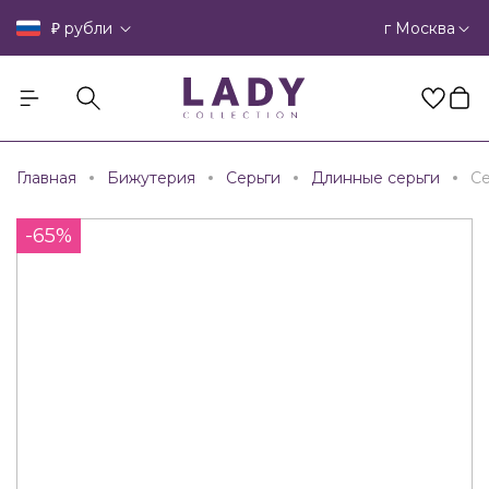
₽
г Москва
рубли
Главная
Бижутерия
Серьги
Длинные серьги
Се
-65%