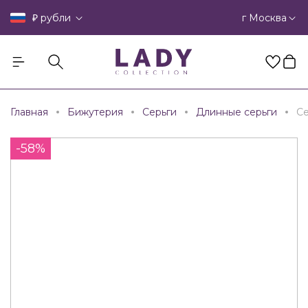
₽
г Москва
рубли
Главная
Бижутерия
Серьги
Длинные серьги
Се
-58%