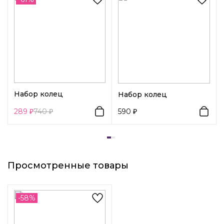
Возраст:
Взрослый
Декоративный элемент 1:
Сердца
Декоративный элемент 2:
Другое
Вид замка 1:
Петля
Набор колец
Набор колец
289
740
590
Просмотренные товары
-58%