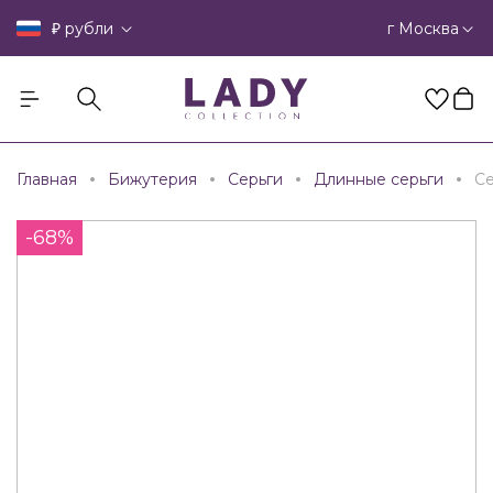
₽
г Москва
рубли
Главная
Бижутерия
Серьги
Длинные серьги
Се
-68%