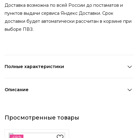
Доставка возможна по всей России до постаматов и
пунктов выдачи сервиса Яндекс Доставки. Срок
доставки будет автоматически рассчитан в корзине при
выборе ПВЗ.
Полные характеристики
Количество в наборе:
1 пара
Состав:
Металл
Описание
Страна производства:
Китай
Длинные ассиметричные серьги декорированы
Цвет 1:
Серебряный
подвесками-звездами: на цепочках левой серьги висят
Длина 1:
7 см
Просмотренные товары
три пятиконечные звезды, а на правой одна
Ширина 1:
1,3 см
четырехконечная крепится к основе. Эта модель станет
Возраст:
Взрослый
стильным акцентом повседневного образа. Застежка
Декоративный элемент 1:
Другое
-68%