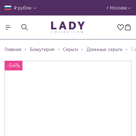
₽
г Москва
рубли
Главная
Бижутерия
Серьги
Длинные серьги
Се
-54%