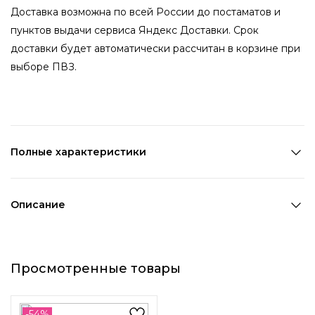
Доставка возможна по всей России до постаматов и
пунктов выдачи сервиса Яндекс Доставки. Срок
доставки будет автоматически рассчитан в корзине при
выборе ПВЗ.
Полные характеристики
Количество в наборе:
1 пара
Состав:
Металл,ПВХ
Описание
Страна производства:
Китай
Яркие, акцентные серьги с уникальным дизайном
Цвет 1:
Розовый
непременно скажет окружающим о вашем настроении и
Цвет 2:
Белый
Просмотренные товары
характере. Сережки с подвесками в виде черепов и
Цвет 3:
Серебряный
сердечек украшены прозрачными гранеными бусинами.
Длина 1:
7 см
Ширина 1:
2,2 см
-54%