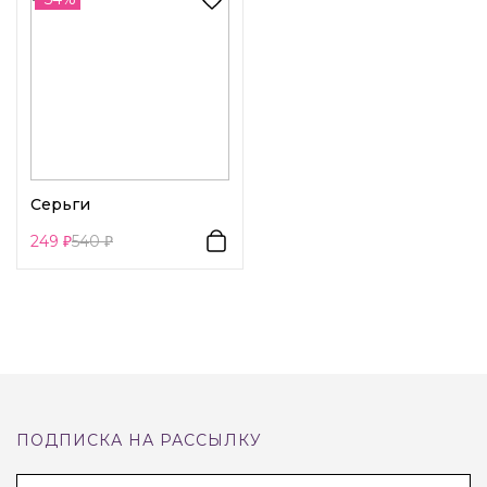
Возраст:
Взрослый
Декоративный элемент 1:
Сердца
Декоративный элемент 2:
Бусины и бисер
Декоративный элемент 3:
Другое
Вид замка 1:
Петля
Серьги
249
540
ПОДПИСКА НА РАССЫЛКУ