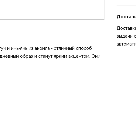
Достав
Доставка
выдачи 
автомати
уч и инь-янь из акрила - отличный способ
дневный образ и станут ярким акцентом. Они