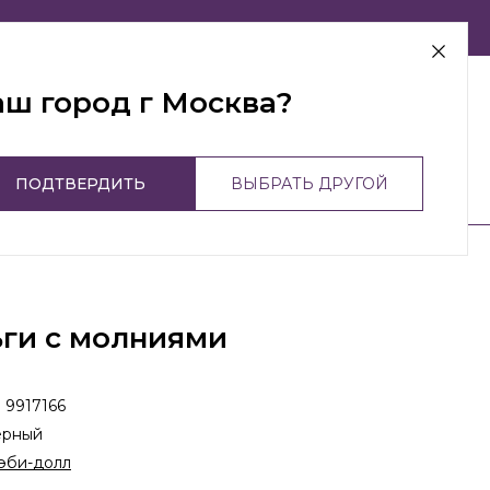
г Москва
аш город г Москва?
ПОДТВЕРДИТЬ
ВЫБРАТЬ ДРУГОЙ
ги с молниями
:
9917166
ерный
эби-долл