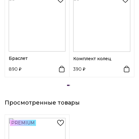
полированных материалов, благодаря чему прослужит
Вид замка 1:
Гвоздик
долго.
Браслет
Комплект колец
890
390
Просмотренные товары
PREMIUM