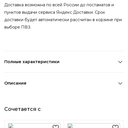
Доставка возможна по всей России до постаматов и
пунктов выдачи сервиса Яндекс Доставки. Срок
доставки будет автоматически рассчитан в корзине при
выборе ПВЗ.
Полные характеристики
Количество в наборе:
1 пара
Состав:
Металл
Описание
Страна производства:
Китай
Эффектные, броские серьги с плотными цепочками
Цвет 1:
Золотой
будут радовать свою хозяйку непревзойденным видом.
Длина 1:
10 см
Сочетается с
Надев пару на важное мероприятия, можно
Ширина 1:
2 см
рассчитывать на тысячи восторженных комплиментов.
Возраст:
Взрослый
Изделие выполнено из высококачественных
Декоративный элемент 1:
Без элементов