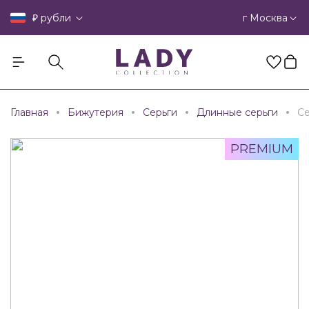
₽
г Москва
рубли
Главная
Бижутерия
Серьги
Длинные серьги
Се
PREMIUM