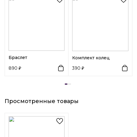
Декоративный элемент 1:
Цветные камни
Декоративный элемент 2:
Кристаллы
Вид замка 1:
Гвоздик
Браслет
Комплект колец
890
390
Просмотренные товары