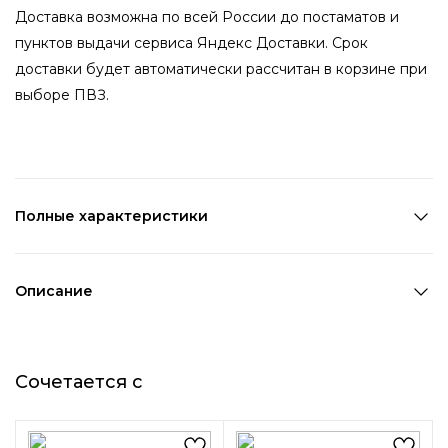
Доставка возможна по всей России до постаматов и
пунктов выдачи сервиса Яндекс Доставки. Срок
доставки будет автоматически рассчитан в корзине при
выборе ПВЗ.
Полные характеристики
Количество в наборе:
2 пары
Состав:
Металл,ПВХ
Описание
Страна производства:
Китай
Набор из двух пар серег-гвоздиков со вставками из
Цвет 1:
Золотой
кристаллов. Яркие, сияющие серьги комбинируются при
Цвет 2:
Черный
Сочетается с
наличии нескольких проколов. Легкие серьги не
Длина 1:
0,5 см
оттягивают и не сдавливают мочку уха.
Ширина 1:
0,5 см
Возраст:
Взрослый